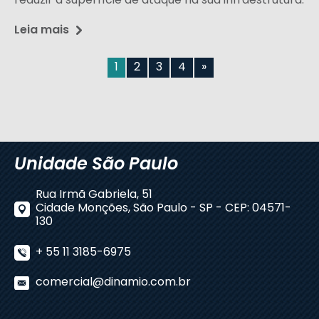
reduzir a superfície de ataque na sua infraestrutura.
Leia mais
1
2
3
4
»
Unidade São Paulo
Rua Irmã Gabriela, 51
Cidade Monções, São Paulo - SP - CEP: 04571-
130
+ 55 11 3185-6975
comercial@dinamio.com.br