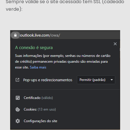
Sempre valide se o site acessado tem SSL (cadeado
verde):