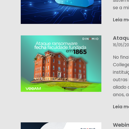
sistem
se a m
Leia m
Ataqu
16/05/2
No fina
Colleg
instit
outras 
aliado
anos, a
Leia m
Webin