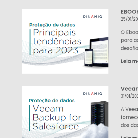
EBOOK
25/01/2
O Eboo
para a
desafi
Leia m
Veeam
31/01/20
A Veea
fornec
dos dad