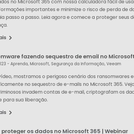
dos no Microsoft 365 com nossa calculadora fácil de usar
nformações importantes e minimize o risco de perda de 
uia passo a passo. Leia agora e comece a proteger seus
nça.
ais
mware fazendo sequestro de email no Microsof
023 -
Aprenda
,
Microsoft
,
Segurança da Informação
,
Veeam
vídeo, mostramos o perigoso cenário dos ransomwares 
ficamente no sequestro de e-mails no Microsoft 365. Vej
riminosos invadem contas de e-mail, criptografam os da
 para sua liberação.
ais
proteger os dados no Microsoft 365 | Webinar