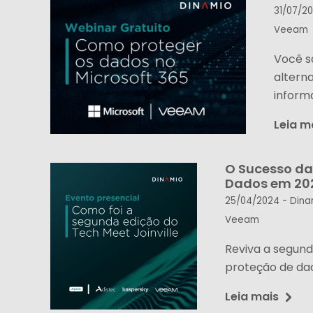
31/07/2
Veeam
Você s
altern
inform
Leia m
O Sucesso da
Dados em 20
25/04/2024 -
Dina
Veeam
Reviva a segund
proteção de dad
Leia mais