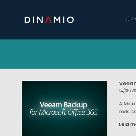
QUE
Veeam
14/05/20
A Micr
mas is
Leia m