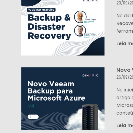
20/09/2
No dia
Recove
ferram
Leia m
Novo 
26/09/2
No iní
artigo
Micros
conteúd
Leia m