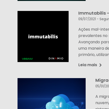
Immutabilis 
09/07/2021 -
Segur
Ações mal-inte
prevalentes no 
Avançando para 
uma maneira de
primário, utiliz
Leia mais
Migra
05/01/2
A migr
nuvem,