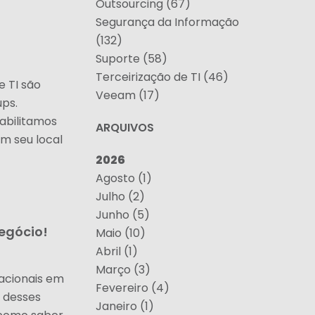
Outsourcing (67)
Segurança da Informação
(132)
Suporte (58)
Terceirização de TI (46)
 TI são
Veeam (17)
ups.
abilitamos
ARQUIVOS
m seu local
2026
Agosto (1)
Julho (2)
Junho (5)
negócio!
Maio (10)
Abril (1)
Março (3)
acionais em
Fevereiro (4)
o desses
Janeiro (1)