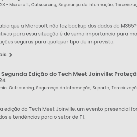
023 -
Microsoft
,
Outsourcing
,
Segurança da Informação
,
Terceiriza
abia que a Microsoft não faz backup dos dados do M365?
ativas para essa situação é de suma importancia para ma
ações seguras para qualquer tipo de imprevisto.
ais
 Segunda Edição do Tech Meet Joinville: Proteç
24
mio
,
Outsourcing
,
Segurança da Informação
,
Suporte
,
Terceirizaçã
a edição do Tech Meet Joinville, um evento presencial 
os e tendências para o setor de TI.