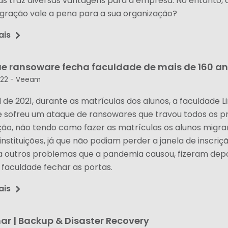
as traz diversas vantagens para a empresa. No entanto,
igração vale a pena para a sua organização?
ais
e ransoware fecha faculdade de mais de 160 an
022 -
Veeam
l de 2021, durante as matrículas dos alunos, a faculdade L
e sofreu um ataque de ransowares que travou todos os p
uição, não tendo como fazer as matrículas os alunos migr
instituições, já que não podiam perder a janela de inscriçã
 a outros problemas que a pandemia causou, fizeram depo
 faculdade fechar as portas.
ais
ar | Backup & Disaster Recovery