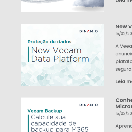
Leia m
New V
15/02/2
A Veea
anunci
plataf
segura
Leia m
Conhe
Micro
15/03/2
Aprend