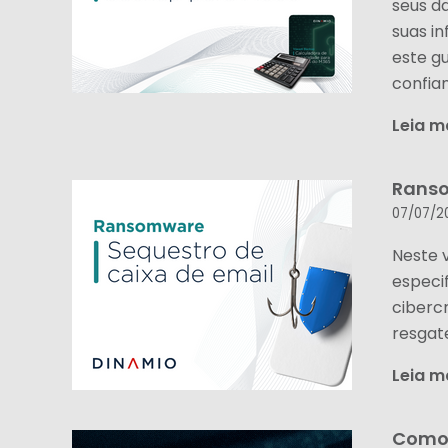
seus da
suas i
este g
confia
Leia m
Ranso
07/07/2
Neste 
especi
ciberc
resgate
Leia m
Como 