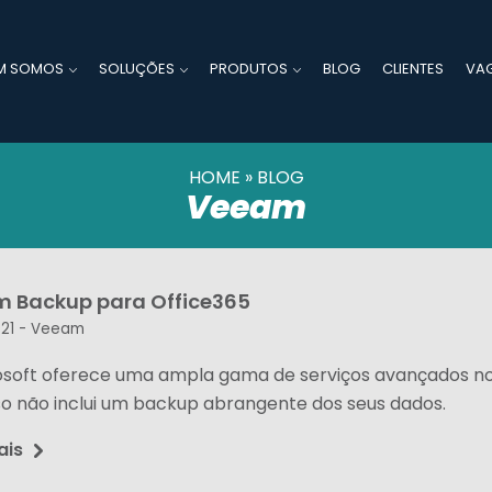
M SOMOS
SOLUÇÕES
PRODUTOS
BLOG
CLIENTES
VA
HOME
»
BLOG
Veeam
 Backup para Office365
21 -
Veeam
osoft oferece uma ampla gama de serviços avançados no 
so não inclui um backup abrangente dos seus dados.
ais