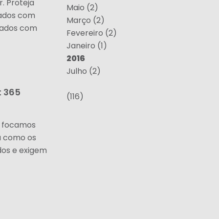
. Proteja
Maio (2)
dados com
Março (2)
 dados com
Fevereiro (2)
Janeiro (1)
2016
Julho (2)
t 365
(116)
e focamos
a como os
dos e exigem