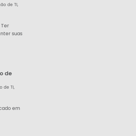
ção de TI
,
 Ter
nter suas
ão de
o de TI
,
focado em