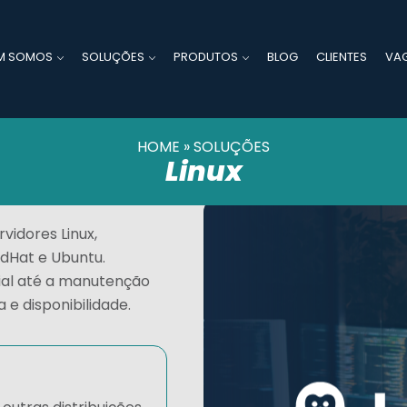
M SOMOS
SOLUÇÕES
PRODUTOS
BLOG
CLIENTES
VA
HOME
»
SOLUÇÕES
Linux
vidores Linux,
edHat e Ubuntu.
cial até a manutenção
e disponibilidade.