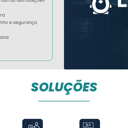
outras distribuições
ura
enho e segurança
fana
SOLUÇÕES