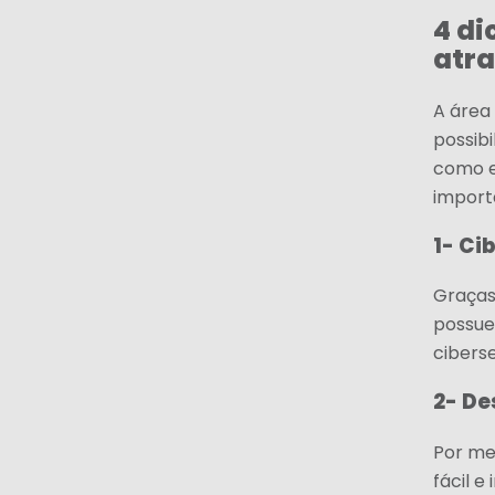
4 di
atra
A área
possibi
como e
import
1- Ci
Graças
possuem
ciberse
2- De
Por me
fácil e