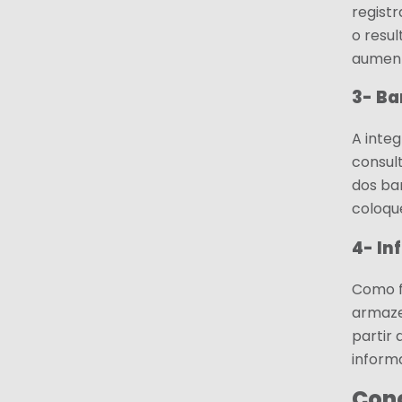
regist
o resu
aument
3- Ba
A inte
consult
dos ba
coloqu
4- In
Como f
armaze
partir
inform
Con