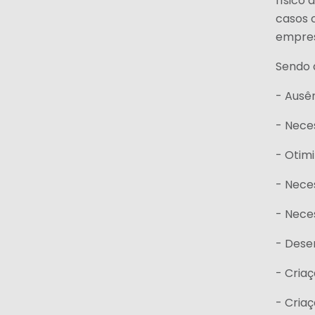
físico 
casos 
empresa
Sendo 
- Ausên
- Nece
- Otim
- Nece
- Nece
- Dese
- Cria
- Criaç