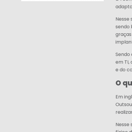
adapta
Nesse s
sendo 
graças 
implan
Sendo 
em TI,
e do c
O qu
Em ingl
Outsou
realiz
Nesse 