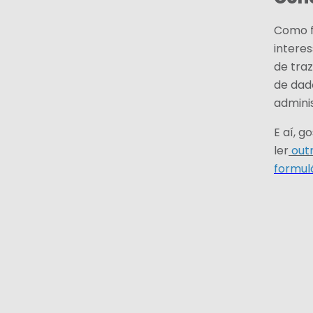
Como fo
intere
de tra
de dado
admini
E aí, 
ler
outr
formul