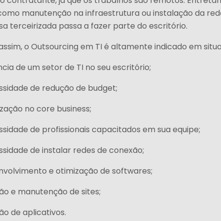
do contratante, já que os trabalhos são remotos. Entreta
como manutenção na infraestrutura ou instalação da red
 terceirizada passa a fazer parte do escritório.
assim, o Outsourcing em TI é altamente indicado em sit
cia de um setor de TI no seu escritório;
ssidade de redução de budget;
ização no core business;
ssidade de profissionais capacitados em sua equipe;
ssidade de instalar redes de conexão;
nvolvimento e otimização de softwares;
ção e manutenção de sites;
ão de aplicativos.