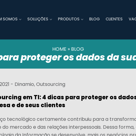
M SOMOS
SOLUÇÕES
PRODUTOS
BLOG
CLIENTES
VA
HOME
»
BLOG
para proteger os dados da su
2021 -
Dinamio
,
Outsourcing
urcing em TI: 4 dicas para proteger os dado
sa e de seus clientes
ço tecnológico certamente contribuiu para a transform
o do mercado e das relações interpessoais. Dessa forma,
ologia da Informação se desenvolve, mais os negócios p