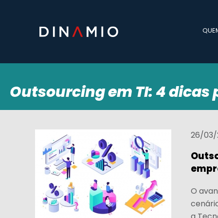
QUE
Outsourcing em TI: 4 dicas 
26/03/
Outso
empre
O avan
cenári
a Tecn